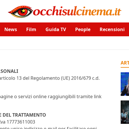
News
Film
Guida TV
People
Recensioni
ART
RSONALI
l’articolo 13 del Regolamento (UE) 2016/679 c.d.
agine o servizi online raggiungibili tramite link
E DEL TRATTAMENTO
.Iva 17773611003
uente unico indirizzo e-mail per facilitare ogni