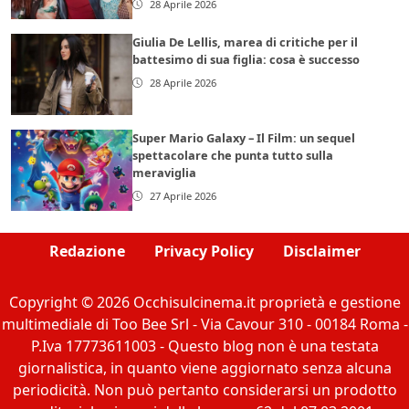
28 Aprile 2026
Giulia De Lellis, marea di critiche per il
battesimo di sua figlia: cosa è successo
28 Aprile 2026
Super Mario Galaxy – Il Film: un sequel
spettacolare che punta tutto sulla
meraviglia
27 Aprile 2026
Redazione
Privacy Policy
Disclaimer
Copyright © 2026 Occhisulcinema.it proprietà e gestione
multimediale di Too Bee Srl - Via Cavour 310 - 00184 Roma -
P.Iva 17773611003 - Questo blog non è una testata
giornalistica, in quanto viene aggiornato senza alcuna
periodicità. Non può pertanto considerarsi un prodotto