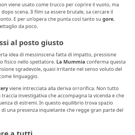
o non viene usato come trucco per coprire il vuoto, ma
po scena. Il film sa essere brutale, sa cercare il
cconto. E per un’opera che punta così tanto su
gore
,
ettaglio da poco.
ssi al posto giusto
erta idea di messinscena fatta di impatto, pressione
 fisico nello spettatore.
La Mummia
conferma questa
sione sgradevole, quasi irritante nel senso voluto del
a come linguaggio.
ery
viene intrecciata alla deriva orrorifica. Non tutto
una traccia investigativa che accompagna la vicenda e che
enza di estremi. In questo equilibrio trova spazio
ro di una presenza inquietante che regge gran parte del
re a tutti