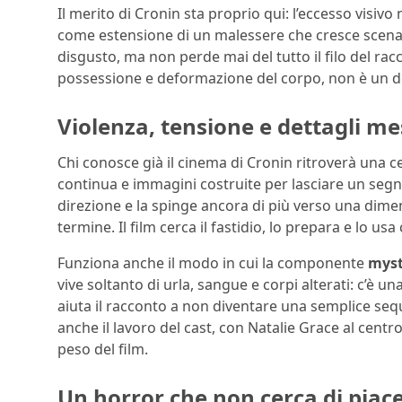
Il merito di Cronin sta proprio qui: l’eccesso visiv
come estensione di un malessere che cresce scena do
disgusto, ma non perde mai del tutto il filo del ra
possessione e deformazione del corpo, non è un d
Violenza, tensione e dettagli me
Chi conosce già il cinema di Cronin ritroverà una c
continua e immagini costruite per lasciare un segno
direzione e la spinge ancora di più verso una dimen
termine. Il film cerca il fastidio, lo prepara e lo us
Funziona anche il modo in cui la componente
myst
vive soltanto di urla, sangue e corpi alterati: c’è 
aiuta il racconto a non diventare una semplice sequ
anche il lavoro del cast, con Natalie Grace al cent
peso del film.
Un horror che non cerca di piace