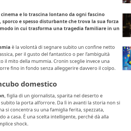
 cinema e lo trascina lontano da ogni fascino
 sporco e spesso disturbante che trova la sua forza
l modo in cui trasforma una tragedia familiare in un
ummia
è la volontà di segnare subito un confine netto
assica, per il gusto del fantastico o per l’ambiguità
o il mito della mummia. Cronin sceglie invece una
corre fino in fondo senza alleggerire davvero il colpo.
incubo domestico
on
, figlia di un giornalista, sparita nel deserto e
bito la porta all’orrore. Da lì in avanti la storia non si
ma si concentra su una famiglia ferita, spezzata,
o a casa. È una scelta intelligente, perché dà alla
mplice shock.