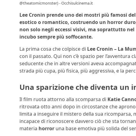
@theatomicmonster) - Occhisulcinema.it
Lee Cronin prende uno dei mostri più famosi del
esotico o romantico, costruendo un horror duro,
non solo negli eccessi visivi, ma soprattutto ne
incubo sempre più soffocante.
La prima cosa che colpisce di
Lee Cronin – La M
con il passato. Qui non c’è spazio per l’avventura cl
seducente che in altre versioni aveva accompagnat
strada più cupa, più fisica, più aggressiva, e la per
Una sparizione che diventa un 
Il film ruota attorno alla scomparsa di
Katie Cann
ritrovata otto anni dopo in circostanze che aprono su
limita a inseguire il mistero della sua ricomparsa, 
incapace di riconoscere davvero ciò che sta tornand
materia
horror
una base emotiva più solida del se