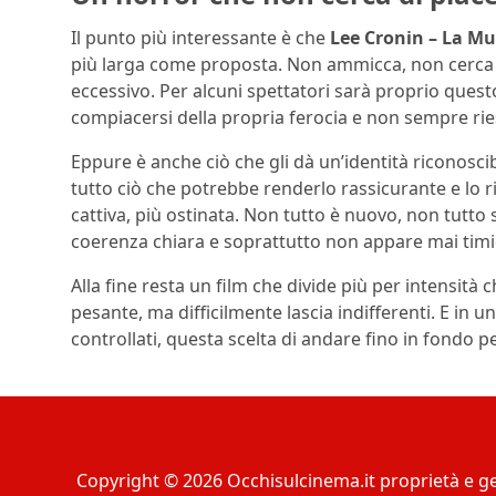
Il punto più interessante è che
Lee Cronin – La 
più larga come proposta. Non ammicca, non cerca 
eccessivo. Per alcuni spettatori sarà proprio questo
compiacersi della propria ferocia e non sempre ries
Eppure è anche ciò che gli dà un’identità riconosc
tutto ciò che potrebbe renderlo rassicurante e lo 
cattiva, più ostinata. Non tutto è nuovo, non tutt
coerenza chiara e soprattutto non appare mai timi
Alla fine resta un film che divide più per intensità
pesante, ma difficilmente lascia indifferenti. E in
controllati, questa scelta di andare fino in fondo 
Copyright © 2026 Occhisulcinema.it proprietà e ge