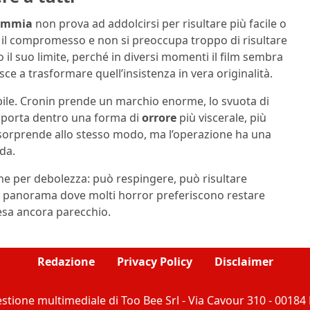
Mummia
non prova ad addolcirsi per risultare più facile o
il compromesso e non si preoccupa troppo di risultare
 il suo limite, perché in diversi momenti il film sembra
ce a trasformare quell’insistenza in vera originalità.
ibile. Cronin prende un marchio enorme, lo svuota di
riporta dentro una forma di
orrore
più viscerale, più
o sorprende allo stesso modo, ma l’operazione ha una
da.
 che per debolezza: può respingere, può risultare
 un panorama dove molti horror preferiscono restare
pesa ancora parecchio.
Redazione
Privacy Policy
Disclaimer
stione multimediale di Too Bee Srl - Via Cavour 310 - 0018